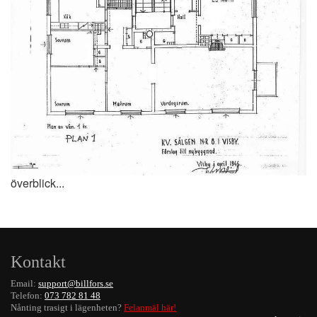
överblick...
Kontakt
Email:
support@billfors.se
Telefon:
073 782 81 48
Nånting trasigt i lägenheten?
Felanmäl här!