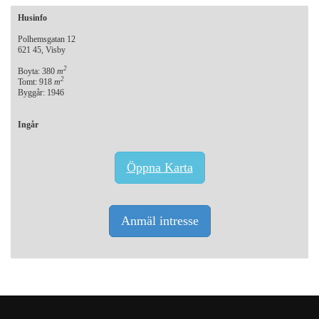
Husinfo
Polhemsgatan 12
621 45, Visby
2
Boyta: 380
m
2
Tomt: 918
m
Byggår: 1946
Ingår
Öppna Karta
Anmäl intresse