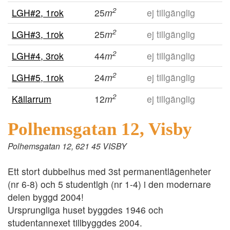
2
LGH#2, 1rok
25
m
ej tillgänglig
2
LGH#3, 1rok
25
m
ej tillgänglig
2
LGH#4, 3rok
44
m
ej tillgänglig
2
LGH#5, 1rok
24
m
ej tillgänglig
2
Källarrum
12
m
ej tillgänglig
Polhemsgatan 12, Visby
Polhemsgatan 12, 621 45 VISBY
Ett stort dubbelhus med 3st permanentlägenheter
(nr 6-8) och 5 studentlgh (nr 1-4) i den modernare
delen byggd 2004!
Ursprungliga huset byggdes 1946 och
studentannexet tillbyggdes 2004.