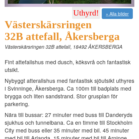
Uthyrd!
» Alla bilder
Västerskärsringen
32B attefall, Åkersberga
Västerskärsringen 32B attefall, 18492 ÅKERSBERGA
Fint attefallshus med dusch, köksvrå och fantastisk
utsikt.
Nybyggt atterallshus med fantastisk sjöutsikt uthyres
i Svinninge, Åkersberga. Ca 100m till badplats med
brygga och liten sandstrand. Stor grusplan för
parkering.
Nära till bussar: 27 minuter med buss till Danderyds
sjukhus och tunnelbana. Ca en timme till Stockholm
City med buss eller 35 minuter med bil. 45 minuter
med bil till Arlanda. 15 minuter med bil till Arninge