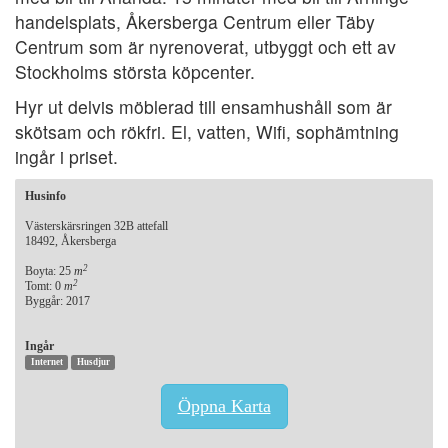
handelsplats, Åkersberga Centrum eller Täby
Centrum som är nyrenoverat, utbyggt och ett av
Stockholms största köpcenter.
Hyr ut delvis möblerad till ensamhushåll som är
skötsam och rökfri. El, vatten, Wifi, sophämtning
ingår i priset.
Husinfo
Västerskärsringen 32B attefall
18492, Åkersberga
2
Boyta: 25
m
2
Tomt: 0
m
Byggår: 2017
Ingår
Internet
Husdjur
Öppna Karta