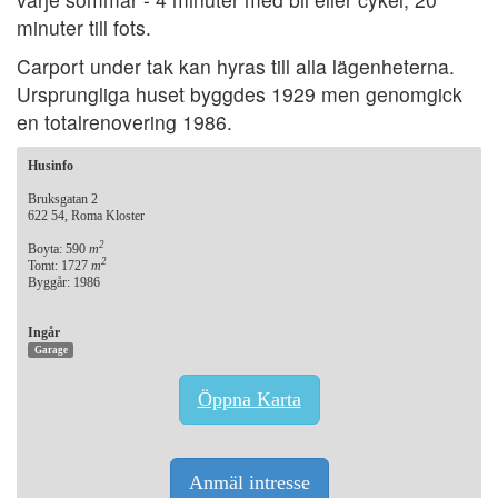
minuter till fots.
Carport under tak kan hyras till alla lägenheterna.
Ursprungliga huset byggdes 1929 men genomgick
en totalrenovering 1986.
Husinfo
Bruksgatan 2
622 54, Roma Kloster
2
Boyta: 590
m
2
Tomt: 1727
m
Byggår: 1986
Ingår
Garage
Öppna Karta
Anmäl intresse