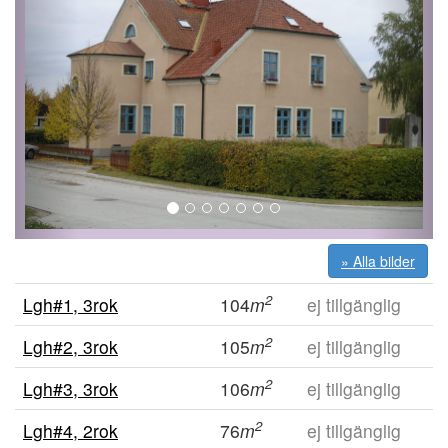
» Alla bilder
2
Lgh#1, 3rok
104
m
ej tillgänglig
2
Lgh#2, 3rok
105
m
ej tillgänglig
2
Lgh#3, 3rok
106
m
ej tillgänglig
2
Lgh#4, 2rok
76
m
ej tillgänglig