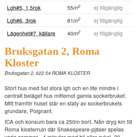
2
Lgh#5, 1,5rok
55
m
ej tillgänglig
2
Lgh#6, 3rok
81
m
ej tillgänglig
2
Lägenhet#7, källare
40
m
ej tillgänglig
Bruksgatan 2, Roma
Kloster
Bruksgatan 2, 622 54 ROMA KLOSTER
Stort hus med 5st stora lgh och en lite mindre i
centralt beläget hus mittemot gamla sockerbruket.
Mitt framför huset står en staty av sockerbrukets
grundare, Poignant.
ICA och konsum bara ca 250m bort. Nån dryg km till
Roma klosterruin där Shakespeare-pjäser spelas
varje sommar - 4 minuter med bil eller cykel, 20