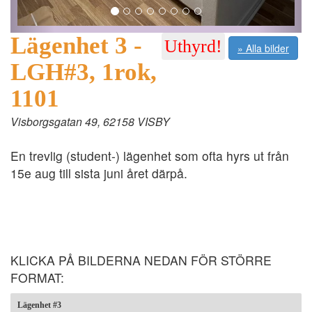
Lägenhet 3 -
Uthyrd!
» Alla bilder
LGH#3, 1rok,
1101
Visborgsgatan 49, 62158 VISBY
En trevlig (student-) lägenhet som ofta hyrs ut från
15e aug till sista juni året därpå.
KLICKA PÅ BILDERNA NEDAN FÖR STÖRRE
FORMAT:
Lägenhet #3