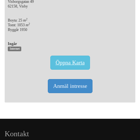
Visborgsgatan 49
62158, Visby
2
Boyta: 25
m
2
Tomt: 1053
m
Byggår 1950
Ingår
Internet
Öppna Karta
Anmäl intresse
Kontakt