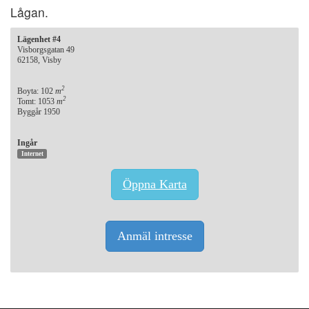
Lågan.
Lägenhet #4
Visborgsgatan 49
62158, Visby
2
Boyta: 102
m
2
Tomt: 1053
m
Byggår 1950
Ingår
Internet
Öppna Karta
Anmäl intresse