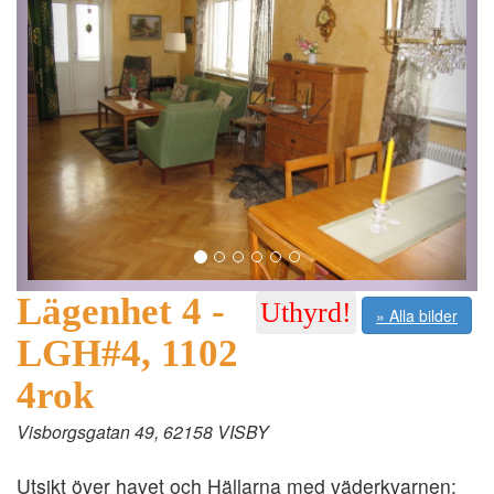
Lägenhet 4 -
Uthyrd!
» Alla bilder
LGH#4, 1102
4rok
Visborgsgatan 49, 62158 VISBY
Utsikt över havet och Hällarna med väderkvarnen: